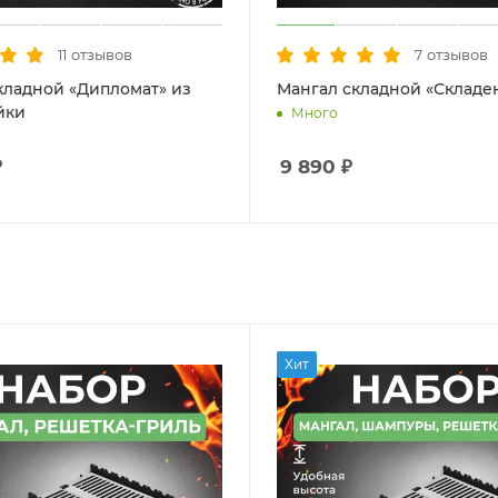
отзывов
отзывов
11
7
кладной «Дипломат» из
Мангал складной «Складе
йки
Много
₽
9 890
₽
Хит