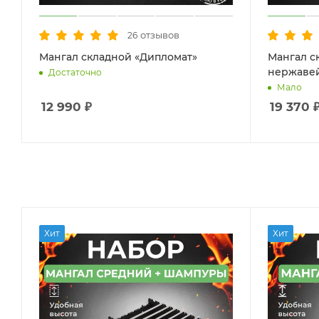
отзывов
26
Мангал складной «Дипломат»
Мангал с
нержаве
Достаточно
Мало
12 990
₽
19 370
Хит
Хит