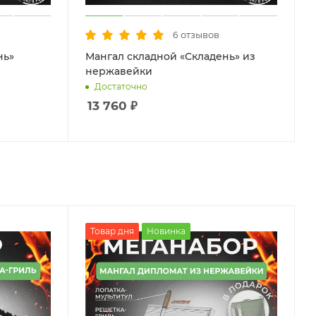
отзывов
6
нь»
Мангал складной «Складень» из
нержавейки
Достаточно
13 760
₽
Товар дня
Новинка