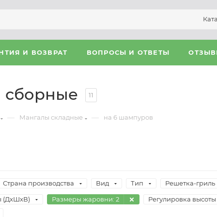
Кат
НТИЯ И ВОЗВРАТ
ВОПРОСЫ И ОТВЕТЫ
ОТЗЫ
в сборные
11
—
—
Мангалы складные
на 6 шампуров
Страна производства
Вид
Тип
Решетка-гриль
 (ДxШxВ)
Размеры жаровни
: 2
Регулировка высоты