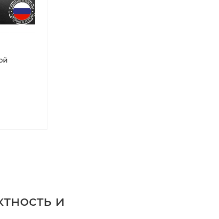
ой
тность и