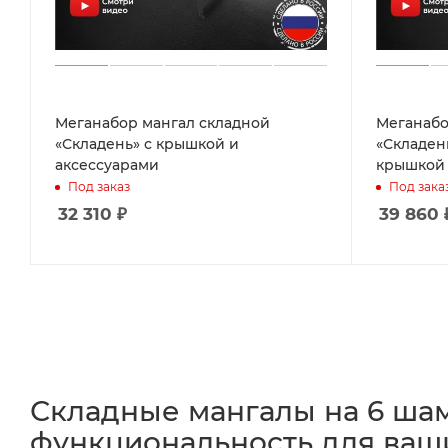
Меганабор мангал складной
Меганабо
«Складень» с крышкой и
«Складен
аксессуарами
крышкой 
Под заказ
Под зака
32 310
₽
39 860
Складные мангалы на 6 ша
функциональность для ваш