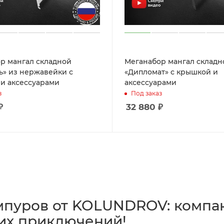
р мангал складной
Меганабор мангал складн
ь» из нержавейки с
«Дипломат» с крышкой и
и аксессуарами
аксессуарами
з
Под заказ
₽
32 880
₽
мпуров от KOLUNDROV: компак
их приключений!