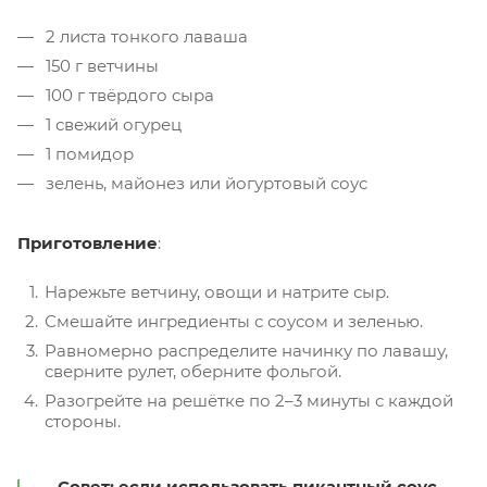
2 листа тонкого лаваша
150 г ветчины
100 г твёрдого сыра
1 свежий огурец
1 помидор
зелень, майонез или йогуртовый соус
Приготовление
:
Нарежьте ветчину, овощи и натрите сыр.
Смешайте ингредиенты с соусом и зеленью.
Равномерно распределите начинку по лавашу,
сверните рулет, оберните фольгой.
Разогрейте на решётке по 2–3 минуты с каждой
стороны.
Совет
: если использовать пикантный соус