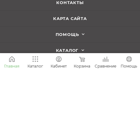
КОНТАКТЫ
КАРТА САЙТА
ПОМОЩЬ
КАТАЛОГ
Корзина
СТАТЬИ
Сравнение
Главная
Каталог
Кабинет
Помощь
ПОДПИСАТЬСЯ НА РАССЫЛКУ
8 (800) 505-45-18
info@kolundrov.ru
Ежедневно с 9:00 до 21:00