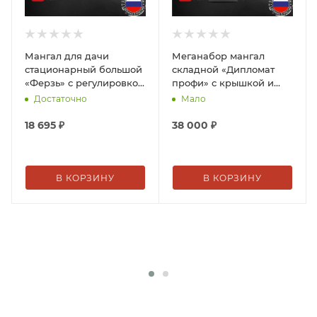
Мангал для дачи
Меганабор мангал
стационарный большой
складной «Дипломат
«Ферзь» с регулировкой
профи» с крышкой и
высоты и жара
аксессуарами
Достаточно
Мало
18 695
₽
38 000
₽
В КОРЗИНУ
В КОРЗИНУ