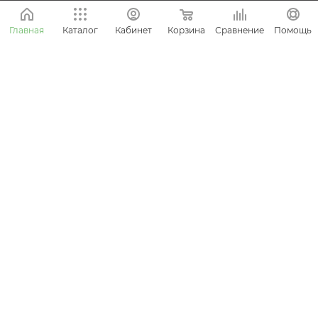
ПОМОЩЬ
Корзина
Сравнение
Главная
Каталог
Кабинет
Помощь
КАТАЛОГ
СТАТЬИ
ПОДПИСАТЬСЯ НА РАССЫЛКУ
8 (800) 505-45-18
info@kolundrov.ru
Ежедневно с 9:00 до 21:00
ОГРН 1167746284199 ИНН 7743146475
г. Москва, ш. Волоколамское, д. 1, стр. 1, оф. VI-31