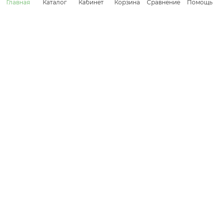
Корзина
Сравнение
Главная
Каталог
Кабинет
Помощь
СТАТЬИ
ПОДПИСАТЬСЯ НА РАССЫЛКУ
8 (800) 505-45-18
info@kolundrov.ru
Ежедневно с 9:00 до 21:00
ОГРН 1167746284199 ИНН 7743146475
г. Москва, ш. Волоколамское, д. 1, стр. 1, оф. VI-31