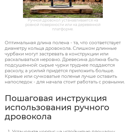
Ручной дровокол устанавливается на
ровной поверхности или на деревянной
платформе.
Оптимальная длина полена - та, что соответствует
диаметру кольца дровокола. Слишком длинные
чурбаки могут застревать в конструкции или
раскалываться неровно. Древесина должна быть
подсушенной: сырые чурки труднее поддаются
расколу, а усилий придётся приложить больше.
Кривые или сучковатые поленья лучше оставить
напоследок - для начала стоит работать с ровными.
Пошаговая инструкция
использования ручного
дровокола
Установите корпус на устойчивую площадку.