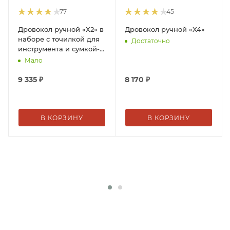
77
45
Дровокол ручной «Х2» в
Дровокол ручной «X4»
наборе с точилкой для
Достаточно
инструмента и сумкой-
переноской для дров
Мало
9 335
₽
8 170
₽
В КОРЗИНУ
В КОРЗИНУ