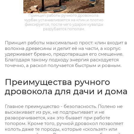
Принцип работы ручного дровокола:
чурбак устанавливается на клин и плотно
фиксируется, после чего ударом кувалды
разрубается пополам.
Принцип работы максимально прост: клин входит в
волокна древесины и делит её на части, а корпус
удерживает бревно, предотвращая его смещение.
Благодаря такому подходу энергия расходуется
точечно, а раскол получается быстрым и ровным.
Преимущества ручного
дровокола для дачи и дома
Главное преимущество - безопасность. Полено не
выскакивает из рук, не подпрыгивает и не
разворачивается, как это бывает при работе
топором. Кроме того, ручной дровокол позволяет
колоть даже те породы, которые «скользят» или