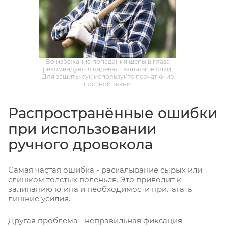
Во избежание попадания щепы в глаза
рекомендуется надевать защитные очки.
Для защиты рук используйте перчатки из
плотной ткани.
Распространённые ошибки
при использовании
ручного дровокола
Самая частая ошибка - раскалывание сырых или
слишком толстых поленьев. Это приводит к
залипанию клина и необходимости прилагать
лишние усилия.
Другая проблема - неправильная фиксация