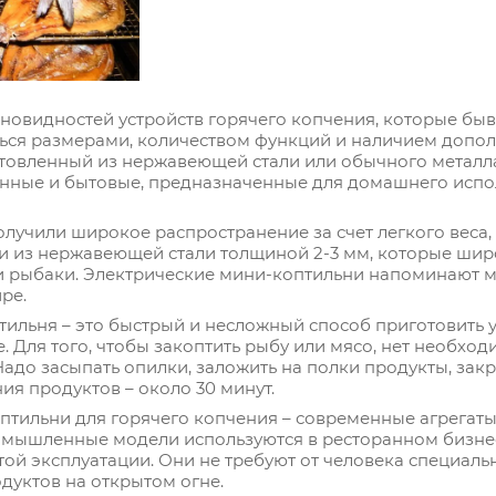
новидностей устройств горячего копчения, которые бы
ься размерами, количеством функций и наличием допол
товленный из нержавеющей стали или обычного металла
ные и бытовые, предназначенные для домашнего испо
лучили широкое распространение за счет легкого веса, 
 из нержавеющей стали толщиной 2-3 мм, которые широ
 и рыбаки. Электрические мини-коптильни напоминают 
ре.
тильня – это быстрый и несложный способ приготовить 
. Для того, чтобы закоптить рыбу или мясо, нет необхо
Надо засыпать опилки, заложить на полки продукты, закр
ия продуктов – около 30 минут.
птильни для горячего копчения – современные агрегаты
омышленные модели используются в ресторанном бизне
той эксплуатации. Они не требуют от человека специаль
дуктов на открытом огне.