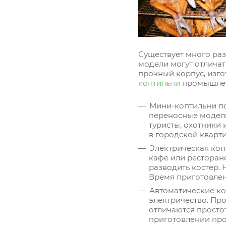
Существует много раз
модели могут отличат
прочный корпус, изго
коптильни
промышлен
Мини-коптильни по
переносные модели
туристы, охотники
в городской кварти
Электрическая коп
кафе или ресторане
разводить костер. 
Время приготовлен
Автоматические ко
электричество. Пр
отличаются просто
приготовлении про