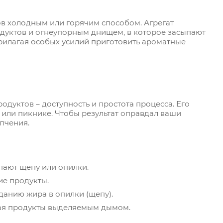
ов холодным или горячим способом. Агрегат
дуктов и огнеупорным днищем, в которое засыпают
прилагая особых усилий приготовить ароматные
дуктов – доступность и простота процесса. Его
 или пикнике. Чтобы результат оправдал ваши
пчения.
пают щепу или опилки.
ие продукты.
данию жира в опилки (щепу).
вая продукты выделяемым дымом.