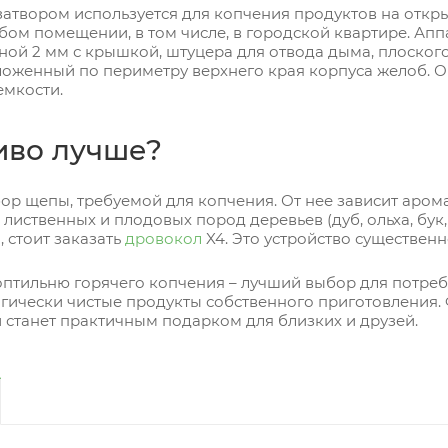
затвором используется для копчения продуктов на отк
бом помещении, в том числе, в городской квартире. Апп
ой 2 мм с крышкой, штуцера для отвода дыма, плоског
оложенный по периметру верхнего края корпуса желоб. 
емкости.
иво лучше?
р щепы, требуемой для копчения. От нее зависит арома
 лиственных и плодовых пород деревьев (дуб, ольха, бук
 стоит заказать
дровокол
X4. Это устройство существенн
оптильню горячего копчения – лучший выбор для потреб
огически чистые продукты собственного приготовления
 станет практичным подарком для близких и друзей.