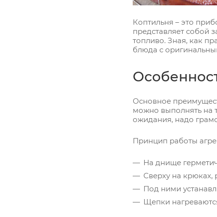
Коптильня – это приб
представляет собой 
топливо. Зная, как п
блюда с оригинальны
Особенност
Основное преимуществ
можно выполнять на т
ожидания, надо грам
Принцип работы агрег
На днище герметич
Сверху на крюках,
Под ними устанавл
Щепки нагреваются