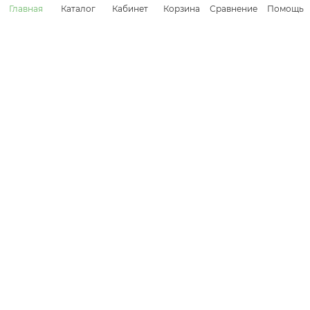
Корзина
Сравнение
Главная
Каталог
Кабинет
Помощь
ПОДПИСАТЬСЯ НА РАССЫЛКУ
8 (800) 505-45-18
info@kolundrov.ru
Ежедневно с 9:00 до 21:00
ОГРН 1167746284199 ИНН 7743146475
г. Москва, ш. Волоколамское, д. 1, стр. 1, оф. VI-31