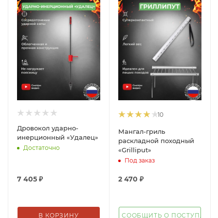
10
Дровокол ударно-
Мангал-гриль
инерционный «Удалец»
раскладной походный
Достаточно
«Grilliput»
Под заказ
7 405
₽
2 470
₽
В КОРЗИНУ
СООБЩИТЬ О ПОСТУПЛЕН