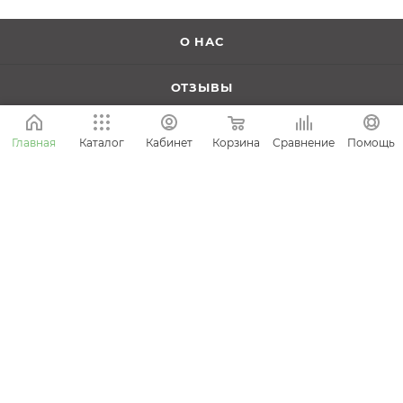
О НАС
ОТЗЫВЫ
КОНТАКТЫ
Корзина
Сравнение
Главная
Каталог
Кабинет
Помощь
КАРТА САЙТА
ПОМОЩЬ
КАТАЛОГ
СТАТЬИ
ПОДПИСАТЬСЯ НА РАССЫЛКУ