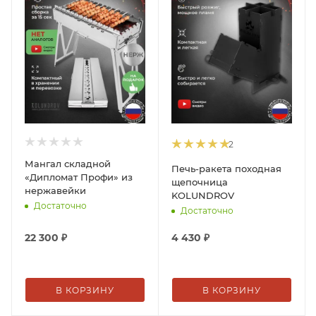
2
Мангал складной
Печь-ракета походная
«Дипломат Профи» из
щепочница
нержавейки
KOLUNDROV
Достаточно
Достаточно
22 300
₽
4 430
₽
В КОРЗИНУ
В КОРЗИНУ