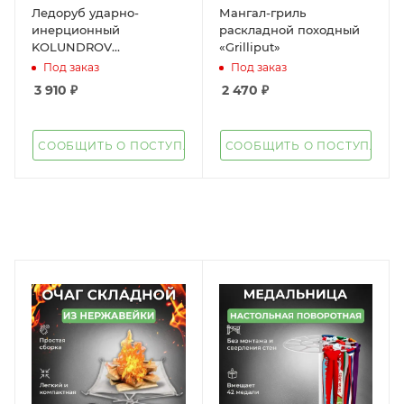
Ледоруб ударно-
Мангал-гриль
инерционный
раскладной походный
KOLUNDROV
«Grilliput»
металлический
Под заказ
Под заказ
3 910
₽
2 470
₽
СООБЩИТЬ О ПОСТУПЛЕНИИ
СООБЩИТЬ О ПОСТУПЛЕН