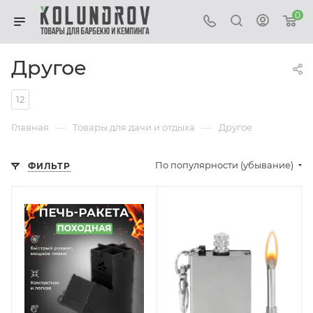
0
Другое
12
—
—
Главная
Товары для дачи и отдыха
Другое
По популярности (убывание)
ФИЛЬТР