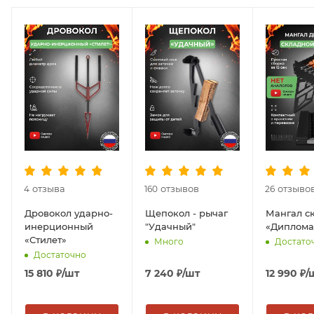
отзыва
отзывов
отзыво
4
160
26
Дровокол ударно-
Щепокол - рычаг
Мангал с
инерционный
"Удачный"
«Диплома
«Стилет»
Много
Достато
Достаточно
15 810
₽
/шт
7 240
₽
/шт
12 990
₽
/