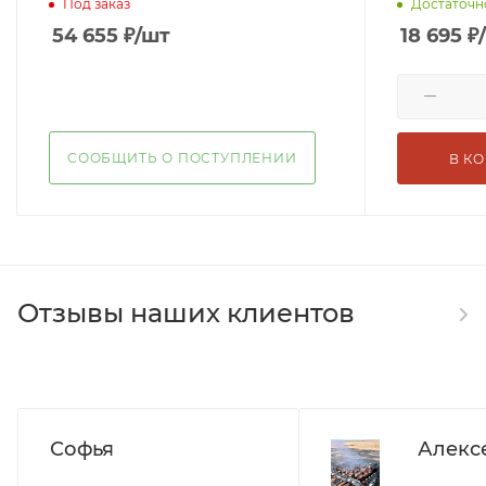
Под заказ
Достаточн
54 655
₽
/шт
18 695
₽
СООБЩИТЬ О ПОСТУПЛЕНИИ
В К
Отзывы наших клиентов
Софья
Алекс