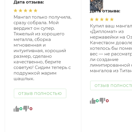
Дата отзыва:
Дата отзыва:
Мангал только получила,
сразу собрала. Мой
Купил ваш манга
вердикт он супер.
«Дипломат» из
Тяжелый из хорошего
нержавейки на Оз
металла, сборка
Качеством доволе
мгновенная и
хотелось бы пом
интуитивная, хороший
вес — не рассмат
размер, сделано
ли создание
качественно, берите
лимитированной 
советую! Сидим теперь с
мангалов из Тита
подружкой жарим
шашлык.
ОТЗЫВ ПОЛНОС
ОТЗЫВ ПОЛНОСТЬЮ
0
0
0
0