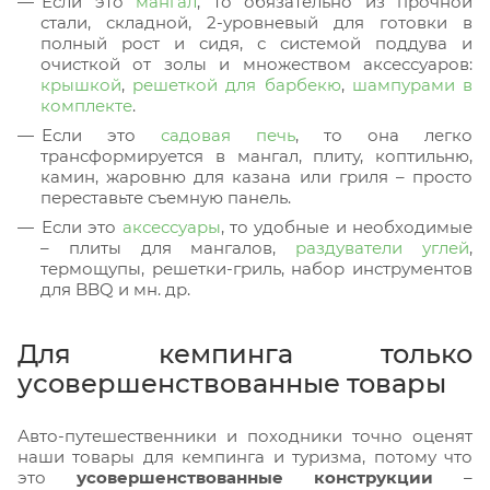
Если это
мангал
, то обязательно из прочной
стали, складной, 2-уровневый для готовки в
полный рост и сидя, с системой поддува и
очисткой от золы и множеством аксессуаров:
крышкой
,
решеткой для барбекю
,
шампурами в
комплекте
.
Если это
садовая печь
, то она легко
трансформируется в мангал, плиту, коптильню,
камин, жаровню для казана или гриля – просто
переставьте съемную панель.
Если это
аксессуары
, то удобные и необходимые
– плиты для мангалов,
раздуватели углей
,
термощупы, решетки-гриль, набор инструментов
для BBQ и мн. др.
Для кемпинга только
усовершенствованные товары
Авто-путешественники и походники точно оценят
наши товары для кемпинга и туризма, потому что
это
усовершенствованные конструкции
–