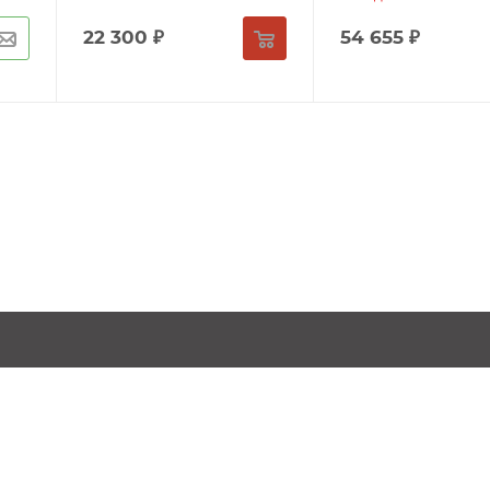
22 300
₽
54 655
₽
КАТАЛОГ
СТАТЬИ
Мангалы складные
Все для оча
Мангалы для дачи
Все о дрово
Дровоколы
Полезные с