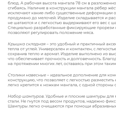
блюд. А рабочая высота мангала 78 см в разложенн
сгибаясь. Наличие в конструкции мангала рёбер жёс
исключают какие-либо существенные деформации от
продумано до мелочей. Изделие складывается и раск
не шатаются и с легкостью выдерживают его вес с
Специально разработанные фиксирующие прорези 
позволяют регулировать положение мяса.
Крышка складная
– это удобный и практичный акс
тепла от углей. Универсален и компактен, с легкос
сохранив тепло и аромат. Изделие выполнено из вы
что обеспечивает прочность и долговечность. Благо
на протяжении многих лет, оставаясь при этом так
Столики навесные
– идеальное дополнение для ком
конструкцию, что позволяет с легкостью разместить 
легко крепится к ножкам мангала, с одной стороны 
Набор шампуров.
Удобные и плоские шампуры для 
стали. Не гнутся под весом продуктов, надежно фи
Шампуры легко очищаются при помощи абразивных 