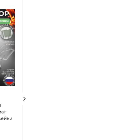
7
л
Мангал складн
Мангал складной
мат
«Дипломат Пр
«Складень»
вейки
Много
Много