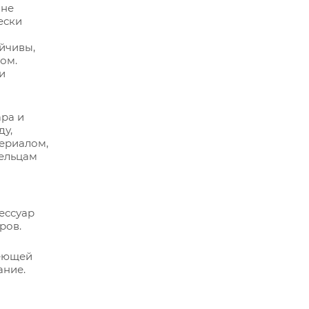
 не
ески
ойчивы,
ом.
и
ра и
ду,
териалом,
дельцам
сессуар
ров.
веющей
ание.