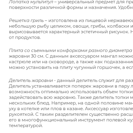
Лопатка мультитул
– универсальный предмет для пр
поверхности различной формы и назначения. Удобна
Решетка гриль
– изготовлена из пищевой нержавеюще
небольшую рыбу целиком, овощи, грибы, колбаски и
вырисовывается характерный эстетичный рисунок. Н
от продуктов.
Плита со съемными конфорками разного диаметр
жаровни 30 см. С данным аксессуаром мангал можно
кастрюле или на сковороде, а также как подказанни
можно установить на плиту чугунный горшочек, а если
Делитель жаровни
- данный делитель служит для ра
Делитель устанавливается поперек жаровни в пару
возможность оптимально использовать объем топки 
задействовать всю жаровню. Также делитель топки
нескольких блюд. Например, на одной половине ман
уху в котелке или плов в казане. Аксессуар изгото
рукояткой. С таким разделителем существенно рас
его в многофункциональный инструмент полевой кух
температурой.