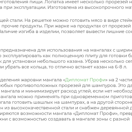
иготовления пищи. Лопатка имеет несколько прорезей 
 при эксплуатации. Изготовлена из высокопрочного ма
й стали. На решетке можно готовить мясо в виде стейк
 прочие продукты. При жарке на продуктах от прорезей
аличие изгиба в изделии, позволяет вывести лишние со
а
предназначена для использования на мангалах с шири
 эксплуатировать как полноценную плиту для готовки б
к для установки небольшого казана. Убрав несколько се
 убрать все кольца, то отлично встанет казан на 6-8 л.
зделения жаровни мангала «
Дипломат Профи
» на 2 части
 любых противоположных прорезей для шампуров. Это д
мангала и минимизирует расход углей, если нет необх
 мангала можно применять при одновременном пригото
гала готовить шашлык на шампурах, а на другой сторон
влен из высококачественной стали и снабжен деревянной
ширяются возможности мангала «Дипломат Профи», пре
ни с возможностью создавать в мангале зоны с разной