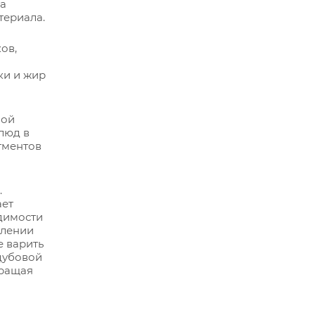
на
териала.
ов,
ки и жир
ной
люд в
гментов
.
ает
одимости
влении
е варить
 дубовой
вращая