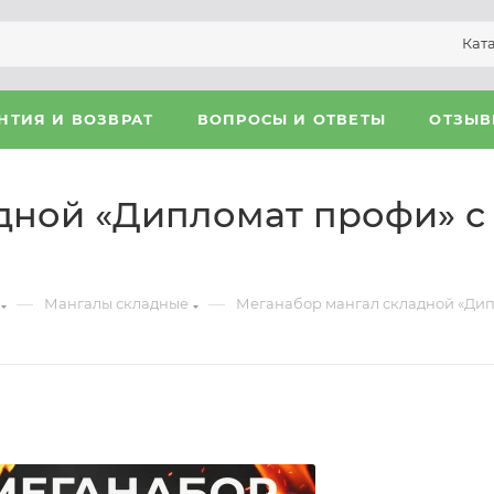
Кат
НТИЯ И ВОЗВРАТ
ВОПРОСЫ И ОТВЕТЫ
ОТЗЫ
дной «Дипломат профи» с
—
—
Мангалы складные
Меганабор мангал складной «Дип