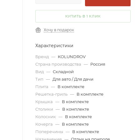
КУПИТЬ В 1 КЛИК
Хочу в подарок
Характеристики
Бренд
—
KOLUNDROV
Страна производства
—
Россия
Вид
—
Складной
Тип
—
Для авто / Для дачи
Плита
—
В комплекте
Решетка-гриль
—
В комплекте
Крышка
—
В комплекте
Столики
—
В комплекте
Колосник
—
В комплекте
Кочерга
—
В комплекте
Поперечины
—
В комплекте
Назначение
—
Отдых на природе