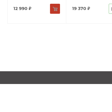
12 990
₽
19 370
₽
О НАС
ПОМОЩЬ
ОТЗЫВЫ
Вопросы и ответы
Оплата и доставка
КОНТАКТЫ
Гарантия и возврат