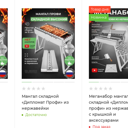
Товар дня
Новинка
Мангал складной
Меганабор манга
«Дипломат Профи» из
складной «Дипло
нержавейки
профи» из нержа
с крышкой и
Достаточно
аксессуарами
Под заказ