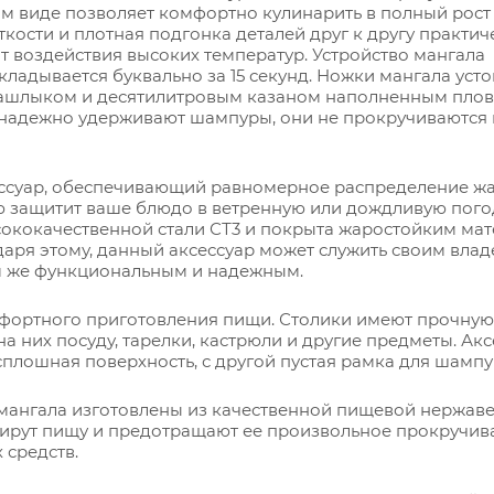
ом виде позволяет комфортно кулинарить в полный рост
ткости и плотная подгонка деталей друг к другу практич
 воздействия высоких температур. Устройство мангала
ладывается буквально за 15 секунд. Ножки мангала уст
 шашлыком и десятилитровым казаном наполненным плов
надежно удерживают шампуры, они не прокручиваются 
ессуар, обеспечивающий равномерное распределение жа
тью защитит ваше блюдо в ветренную или дождливую пого
сококачественной стали СТ3 и покрыта жаростойким ма
даря этому, данный аксессуар может служить своим вла
им же функциональным и надежным.
фортного приготовления пищи. Столики имеют прочную
на них посуду, тарелки, кастрюли и другие предметы. Ак
сплошная поверхность, с другой пустая рамка для шампу
мангала изготовлены из качественной пищевой нержа
ксирут пищу и предотращают ее произвольное прокручив
средств.