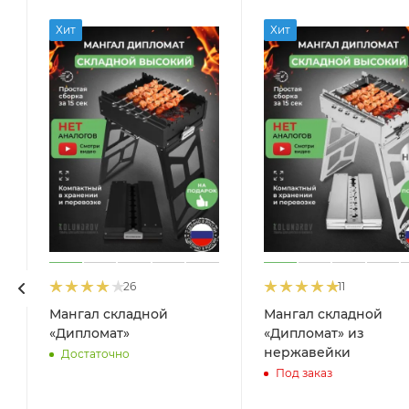
Хит
Хит
26
11
Мангал складной
Мангал складной
«Дипломат»
«Дипломат» из
й
нержавейки
Достаточно
Под заказ