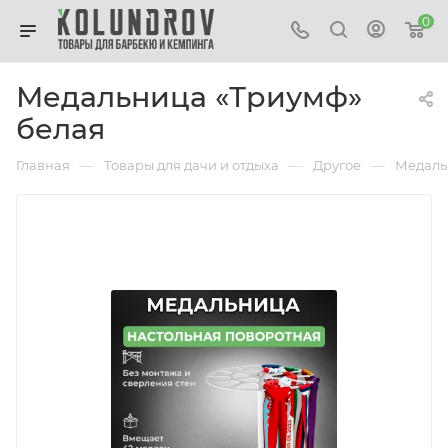
0
Медальница «Триумф»
белая
—
—
—
Главная
Товары для дачи и отдыха
Другое
Медаль