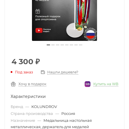
4 300
₽
Под заказ
Нашли дешевле?
Хочу в подарок
Купить на WB
Характеристики
Бренд
—
KOLUNDROV
Страна производства
—
Россия
Назначение
—
Медальница настольная
металлическая, держатель для медалей