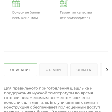
Бонусные баллы
Гарантия качества
всем клиентам
от производителя
ОПИСАНИЕ
ОТЗЫВЫ
ОПЛАТА
ДО
Для правильного приготовления шашлыка и
поддержания нужной температуры во время
готовки незаменимым элементом является
колосник для мангала. Его уникальная съемная
конструкция обеспечивает полноценный доступ
воздуха к углям, быстрый розжиг и равномерное