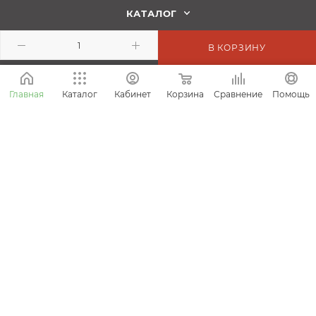
КАТАЛОГ
В КОРЗИНУ
СТАТЬИ
Корзина
Сравнение
Главная
Каталог
Кабинет
Помощь
ПОДПИСАТЬСЯ НА РАССЫЛКУ
8 (800) 505-45-18
info@kolundrov.ru
Ежедневно с 9:00 до 21:00
ОГРН 1167746284199 ИНН 7743146475
г. Москва, ш. Волоколамское, д. 1, стр. 1, оф. VI-31