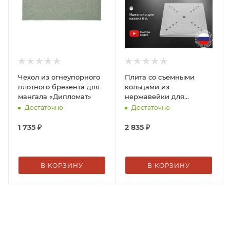
Чехол из огнеупорного
Плита со съемными
плотного брезента для
кольцами из
мангала «Дипломат»
нержавейки для
мангала KOLUNDROV
Достаточно
Достаточно
1 735
₽
2 835
₽
В КОРЗИНУ
В КОРЗИНУ