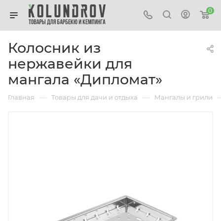
0
Колосник из
нержавейки для
мангала «Дипломат»
—
—
Главная
Товары для дачи и отдыха
Мангалы и грили