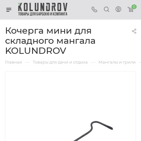
0
Кочерга мини для
складного мангала
KOLUNDROV
—
—
Главная
Товары для дачи и отдыха
Мангалы и грили