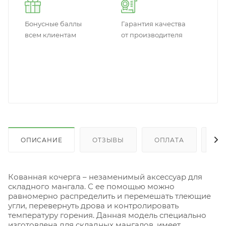
Бонусные баллы
Гарантия качества
всем клиентам
от производителя
ОПИСАНИЕ
ОТЗЫВЫ
ОПЛАТА
ДО
Кованная кочерга – незаменимый аксессуар для
складного мангала. С ее помощью можно
равномерно распределить и перемешать тлеющие
угли, перевернуть дрова и контролировать
температуру горения. Данная модель специально
изготовлена для складных мангалов, имеет