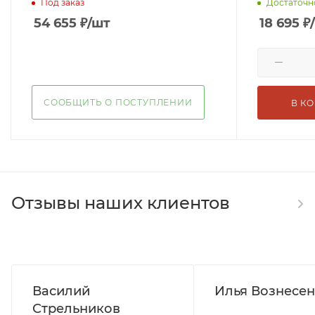
Под заказ
Достаточн
54 655
₽
/шт
18 695
₽
СООБЩИТЬ О ПОСТУПЛЕНИИ
В К
Отзывы наших клиентов
Василий
Илья Вознесе
Стрельников