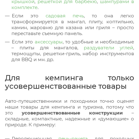
крышкой
,
решеткой для барбекю
,
шампурами в
комплекте
.
Если это
садовая печь
, то она легко
трансформируется в мангал, плиту, коптильню,
камин, жаровню для казана или гриля – просто
переставьте съемную панель.
Если это
аксессуары
, то удобные и необходимые
– плиты для мангалов,
раздуватели углей
,
термощупы, решетки-гриль, набор инструментов
для BBQ и мн. др.
Для кемпинга только
усовершенствованные товары
Авто-путешественники и походники точно оценят
наши товары для кемпинга и туризма, потому что
это
усовершенствованные конструкции
–
складные, компактные, надежные и «думающие» о
природе. К примеру:
Революционная
печь-ракета
для походных