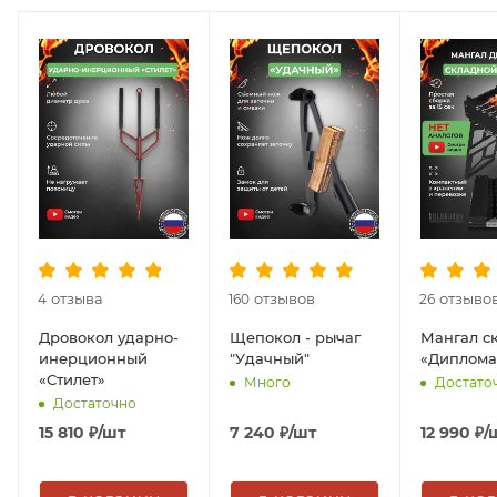
отзыва
отзывов
отзыво
4
160
26
Дровокол ударно-
Щепокол - рычаг
Мангал с
инерционный
"Удачный"
«Диплома
«Стилет»
Много
Достато
Достаточно
15 810
₽
/шт
7 240
₽
/шт
12 990
₽
/