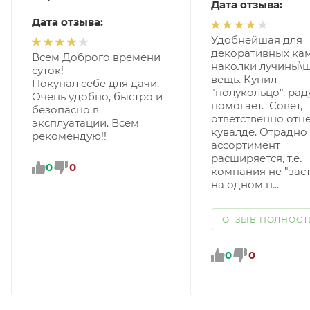
Дата отзыва:
Дата отзыва:
Удобнейшая для
декоративных ка
Всем Доброго времени
наколки лучины\
суток!
вещь. Купил
Покупал себе для дачи.
"полукольцо", рад
Очень удобно, быстро и
помогает. Совет,
безопасно в
ответственно отне
эксплуатации. Всем
кувалде. Отрадно
рекомендую!!
ассортимент
расширяется, т.е.
0
0
компания не "зас
на одном п...
ОТЗЫВ ПОЛНОС
0
0