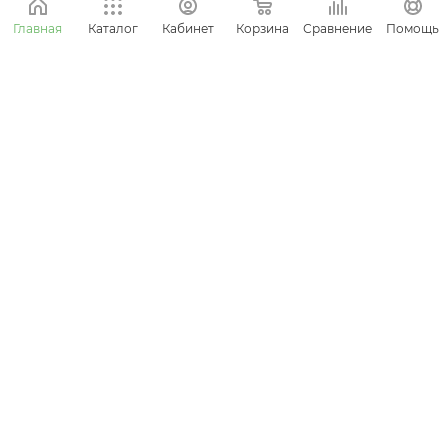
Корзина
Сравнение
Главная
Каталог
Кабинет
Помощь
ПОЛЕЗНЫЕ СОВЕТЫ
Что подарить мужу на 23 февраля?
12 февраля 2021
О НАС
ОТЗЫВЫ
КОНТАКТЫ