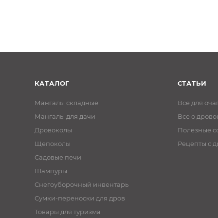
КАТАЛОГ
СТАТЬИ
Мангалы складные
Все для оча
Мангалы для дачи
Все о дрово
Дровоколы
Полезные с
Щепоколы
Рецепты с 
Садовые печи
Шампуры
Снегоуборочный инвентарь
Сумки-переноски для дров
Товары для туризма