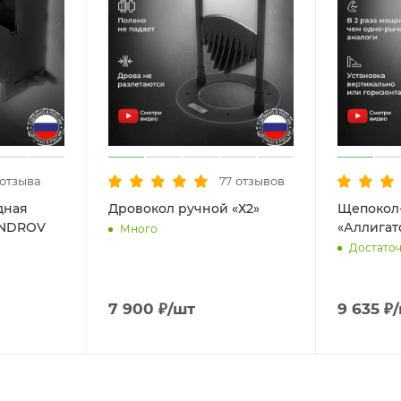
отзыва
отзывов
77
дная
Дровокол ручной «Х2»
Щепокол
UNDROV
«Аллигат
Много
Достато
7 900
₽
/шт
9 635
₽