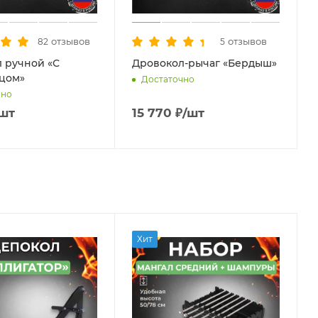
отзывов
отзывов
82
5
 ручной «С
Дровокол-рычаг «Бердыш»
ьцом»
Достаточно
чно
/шт
15 770
₽
/шт
Хит