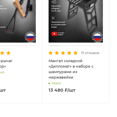
отзывов
19
-рычаг
Мангал складной
ор»
«Дипломат» в наборе с
шампурами из
чно
нержавейки
Мало
/шт
13 480
₽
/шт