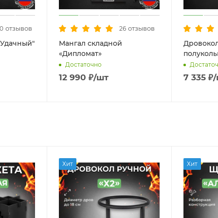
отзывов
отзывов
60
26
"Удачный"
Мангал складной
Дровокол
«Дипломат»
полукол
Достаточно
Достато
12 990
₽
/шт
7 335
₽
Хит
Хит