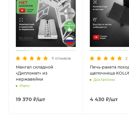
отзывов
11
2
Мангал складной
Печь-ракета похо
«Дипломат» из
щепочница KOL
нержавейки
Достаточно
Мало
19 370
₽
/шт
4 430
₽
/шт