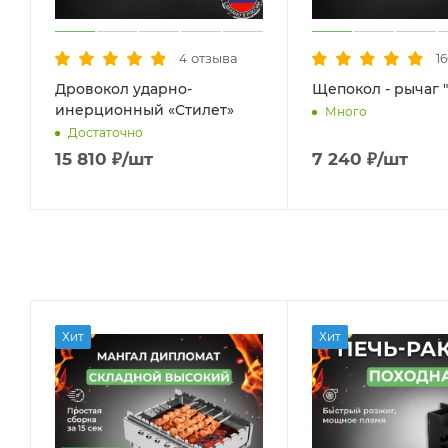
отзыва
4
1
Дровокол ударно-
Щепокол - рычаг 
инерционный «Стилет»
Много
Достаточно
15 810
₽
/шт
7 240
₽
/шт
Хит
Хит