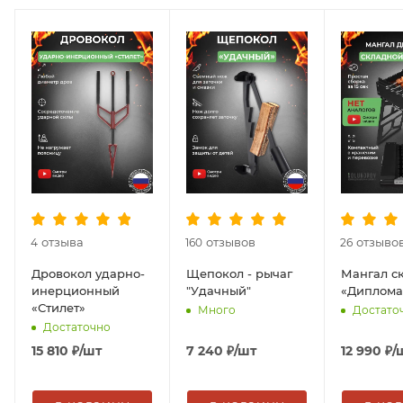
отзыва
отзывов
отзыво
4
160
26
Дровокол ударно-
Щепокол - рычаг
Мангал с
инерционный
"Удачный"
«Диплома
«Стилет»
Много
Достато
Достаточно
15 810
₽
/шт
7 240
₽
/шт
12 990
₽
/