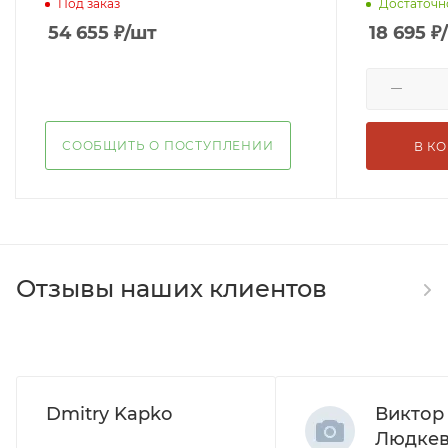
Под заказ
Достаточн
54 655
₽
/шт
18 695
₽
СООБЩИТЬ О ПОСТУПЛЕНИИ
В К
Отзывы наших клиентов
Dmitry Kapko
Виктор
Людке