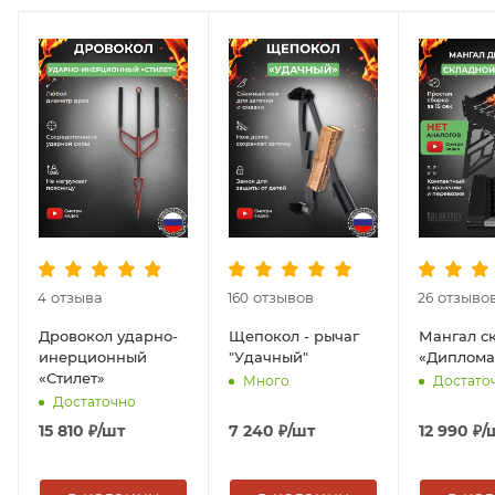
отзыва
отзывов
отзыво
4
160
26
Дровокол ударно-
Щепокол - рычаг
Мангал с
инерционный
"Удачный"
«Диплома
«Стилет»
Много
Достато
Достаточно
15 810
₽
/шт
7 240
₽
/шт
12 990
₽
/