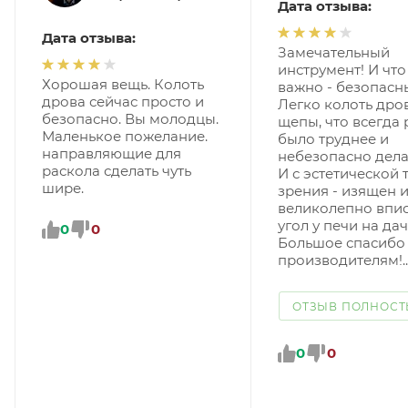
Дата отзыва:
Дата отзыва:
Замечательный
инструмент! И что
Хорошая вещь. Колоть
важно - безопасн
дрова сейчас просто и
Легко колоть дро
безопасно. Вы молодцы.
щепы, что всегда
Маленькое пожелание.
было труднее и
направляющие для
небезопасно делат
раскола сделать чуть
И с эстетической 
шире.
зрения - изящен 
великолепно впис
угол у печи на даче
0
0
Большое спасибо
производителям!..
ОТЗЫВ ПОЛНОС
0
0