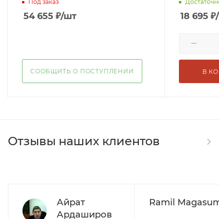
Под заказ
Достаточн
54 655
₽
/шт
18 695
₽
СООБЩИТЬ О ПОСТУПЛЕНИИ
В К
Отзывы наших клиентов
Айрат
Ramil Magasu
Ардаширов