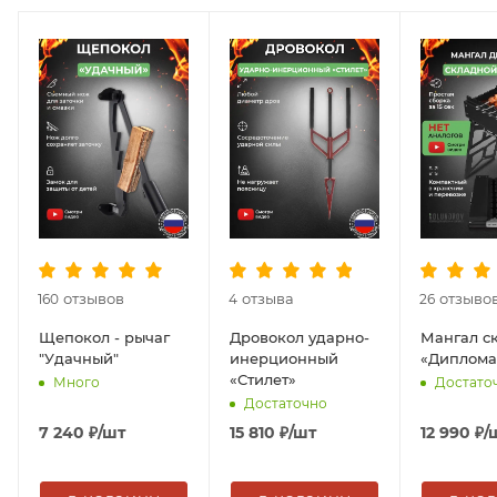
отзывов
отзыва
отзыво
160
4
26
Щепокол - рычаг
Дровокол ударно-
Мангал с
"Удачный"
инерционный
«Диплома
«Стилет»
Много
Достато
Достаточно
7 240
₽
/шт
15 810
₽
/шт
12 990
₽
/