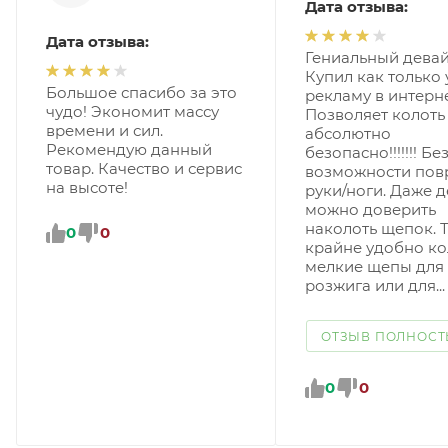
Дата отзыва:
Дата отзыва:
Гениальный девай
Купил как только
Большое спасибо за это
рекламу в интерне
чудо! Экономит массу
Позволяет колоть
времени и сил.
абсолютно
Рекомендую данный
безопасно!!!!!!! Бе
товар. Качество и сервис
возможности пов
на высоте!
руки/ноги. Даже 
можно доверить
наколоть щепок. 
0
0
крайне удобно ко
мелкие щепы для
розжига или для...
ОТЗЫВ ПОЛНОС
0
0