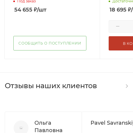
Под заказ
Достаточн
54 655
₽
/шт
18 695
₽
СООБЩИТЬ О ПОСТУПЛЕНИИ
В К
Отзывы наших клиентов
Ольга
Pavel Savranski
Павловна