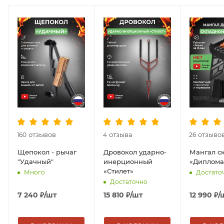
отзывов
отзыва
отзыво
160
4
26
Щепокол - рычаг
Дровокол ударно-
Мангал с
"Удачный"
инерционный
«Диплома
«Стилет»
Много
Достато
Достаточно
7 240
₽
/шт
15 810
₽
/шт
12 990
₽
/