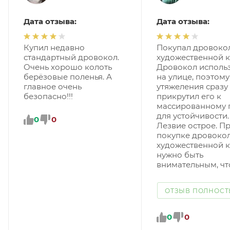
Дата отзыва:
Дата отзыва:
Купил недавно
Покупал дровокол
стандартный дровокол.
художественной к
Очень хорошо колоть
Дровокол использ
берёзовые поленья. А
на улице, поэтому
главное очень
утяжеления сразу
безопасно!!!
прикрутил его к
массированному 
для устойчивости.
0
0
Лезвие острое. П
покупке дровокол
художественной 
нужно быть
внимательным, что
ОТЗЫВ ПОЛНОС
0
0