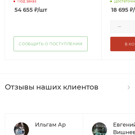
Под заказ
Достаточн
54 655
₽
/шт
18 695
₽
СООБЩИТЬ О ПОСТУПЛЕНИИ
В К
Отзывы наших клиентов
Ильгам Ар
Евгени
Вишнев