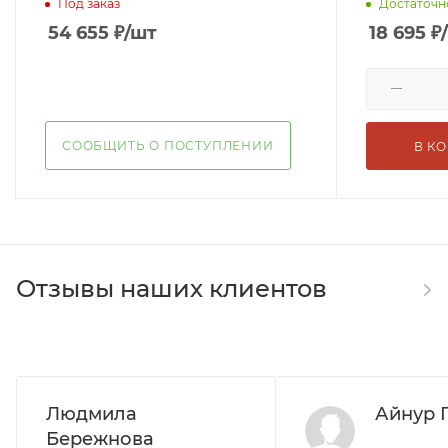
Под заказ
Достаточн
54 655
₽
/шт
18 695
₽
СООБЩИТЬ О ПОСТУПЛЕНИИ
В К
Отзывы наших клиентов
Людмила
Айнур 
Бережнова