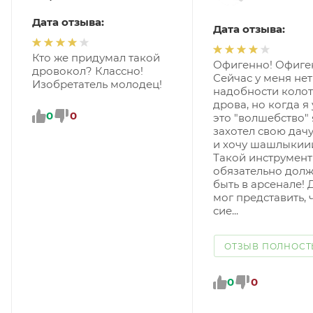
Дата отзыва:
Дата отзыва:
Кто же придумал такой
Офигенно! Офиге
дровокол? Классно!
Сейчас у меня нет
Изобретатель молодец!
надобности колот
дрова, но когда я
0
0
это "волшебство" 
захотел свою дачу
и хочу шашлыкии
Такой инструмент
обязательно дол
быть в арсенале! 
мог представить, 
сие...
ОТЗЫВ ПОЛНОС
0
0