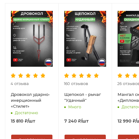
отзыва
отзывов
отзыво
4
160
26
Дровокол ударно-
Щепокол - рычаг
Мангал с
инерционный
"Удачный"
«Диплома
«Стилет»
Много
Достато
Достаточно
15 810
₽
/шт
7 240
₽
/шт
12 990
₽
/