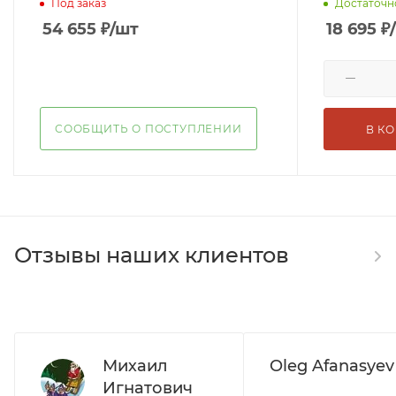
Под заказ
Достаточн
54 655
₽
/шт
18 695
₽
СООБЩИТЬ О ПОСТУПЛЕНИИ
В К
Отзывы наших клиентов
Михаил
Oleg Afanasyev
Игнатович