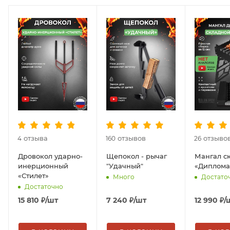
отзыва
отзывов
отзыво
4
160
26
Дровокол ударно-
Щепокол - рычаг
Мангал с
инерционный
"Удачный"
«Диплома
«Стилет»
Много
Достато
Достаточно
15 810
₽
/шт
7 240
₽
/шт
12 990
₽
/