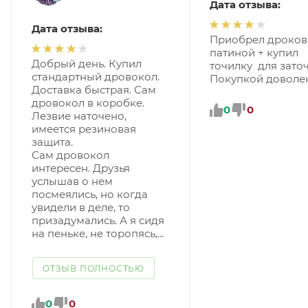
Дата отзыва:
Дата отзыва:
Приобрел дроков
патиной + купил
Добрый день. Купил
точилку для заточ
стандартный дровокол.
Покупкой доволе
Доставка быстрая. Сам
дровокол в коробке.
0
0
Лезвие наточено,
имеется резиновая
защита.
Сам дровокол
интересен. Друзья
услышав о нем
посмеялись, но когда
увидели в деле, то
призадумались. А я сидя
на пеньке, не торопясь,...
ОТЗЫВ ПОЛНОСТЬЮ
0
0