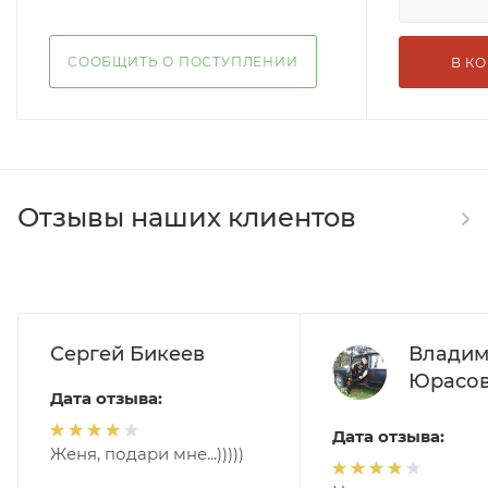
СООБЩИТЬ О ПОСТУПЛЕНИИ
В К
Отзывы наших клиентов
Сергей Бикеев
Влади
Юрасо
Дата отзыва:
Дата отзыва:
Женя, подари мне...)))))