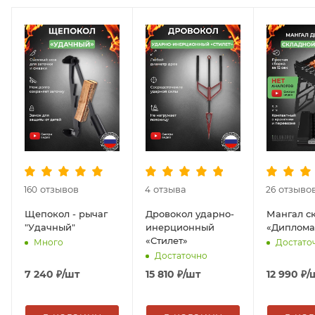
отзывов
отзыва
отзыво
160
4
26
Щепокол - рычаг
Дровокол ударно-
Мангал с
"Удачный"
инерционный
«Диплома
«Стилет»
Много
Достато
Достаточно
7 240
₽
/шт
15 810
₽
/шт
12 990
₽
/