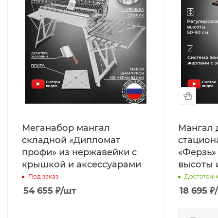
Меганабор мангал
Мангал 
складной «Дипломат
стацион
профи» из нержавейки с
«Ферзь»
крышкой и аксессуарами
высоты 
Под заказ
Достаточн
54 655
₽
/шт
18 695
₽