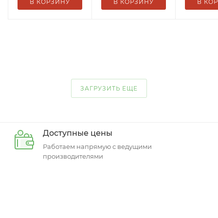
В КОРЗИНУ
В КОРЗИНУ
В КО
ЗАГРУЗИТЬ ЕЩЕ
Доступные цены
Работаем напрямую с ведущими
производителями