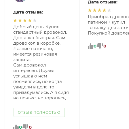
Дата отзыва:
Дата отзыва:
Приобрел дроков
патиной + купил
Добрый день. Купил
точилку для заточ
стандартный дровокол.
Покупкой доволе
Доставка быстрая. Сам
дровокол в коробке.
0
0
Лезвие наточено,
имеется резиновая
защита.
Сам дровокол
интересен. Друзья
услышав о нем
посмеялись, но когда
увидели в деле, то
призадумались. А я сидя
на пеньке, не торопясь,...
ОТЗЫВ ПОЛНОСТЬЮ
0
0