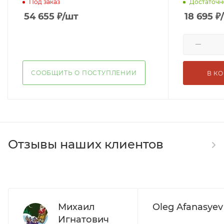
Под заказ
Достаточн
54 655
₽
/шт
18 695
₽
СООБЩИТЬ О ПОСТУПЛЕНИИ
В К
Отзывы наших клиентов
Михаил
Oleg Afanasyev
Игнатович