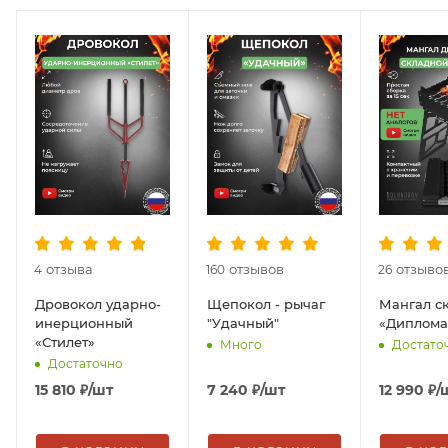
отзыва
отзывов
отзыво
4
160
26
Дровокол ударно-
Щепокол - рычаг
Мангал с
инерционный
"Удачный"
«Диплома
«Стилет»
Много
Достато
Достаточно
15 810
₽
/шт
7 240
₽
/шт
12 990
₽
/