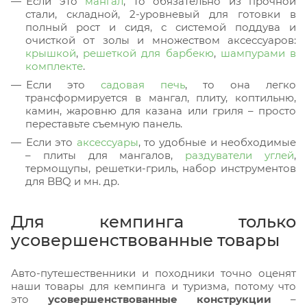
Если это
мангал
, то обязательно из прочной
стали, складной, 2-уровневый для готовки в
полный рост и сидя, с системой поддува и
очисткой от золы и множеством аксессуаров:
крышкой
,
решеткой для барбекю
,
шампурами в
комплекте
.
Если это
садовая печь
, то она легко
трансформируется в мангал, плиту, коптильню,
камин, жаровню для казана или гриля – просто
переставьте съемную панель.
Если это
аксессуары
, то удобные и необходимые
– плиты для мангалов,
раздуватели углей
,
термощупы, решетки-гриль, набор инструментов
для BBQ и мн. др.
Для кемпинга только
усовершенствованные товары
Авто-путешественники и походники точно оценят
наши товары для кемпинга и туризма, потому что
это
усовершенствованные конструкции
–